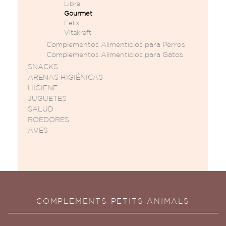
Libra
Gourmet
Felix
Vitakraft
Complementos Alimenticios para Perros
Complementos Alimenticios para Gatos
SNACKS
ARENAS HIGIÉNICAS
HIGIENE
JUGUETES
SALUD
ROEDORES
AVES
COMPLEMENTS PETITS ANIMALS