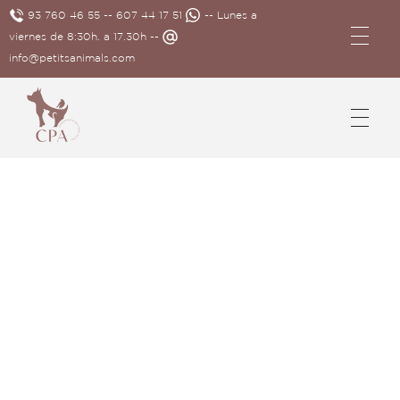
93 760 46 55
--
607 44 17 51
-- Lunes a
viernes de 8:30h. a 17.30h --
info@petitsanimals.com
Complements Petits Animals, S.L.