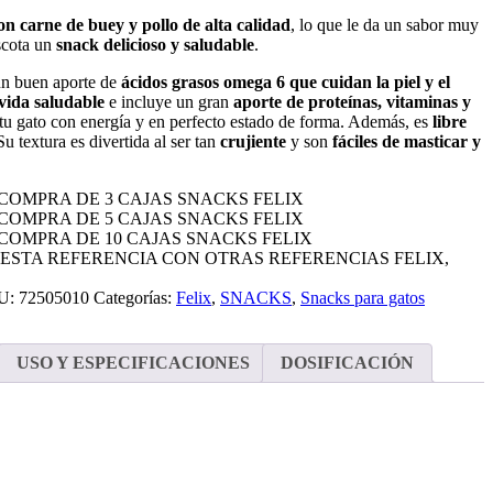
on carne de buey y pollo de alta calidad
, lo que le da un sabor muy
scota un
snack delicioso y saludable
.
 un buen aporte de
ácidos grasos omega 6 que cuidan la piel y el
vida saludable
e incluye un gran
aporte de proteínas, vitaminas y
tu gato con energía y en perfecto estado de forma. Además, es
libre
Su textura es divertida al ser tan
crujiente
y son
fáciles de masticar
y
 COMPRA DE 3 CAJAS SNACKS FELIX
 COMPRA DE 5 CAJAS SNACKS FELIX
 COMPRA DE 10 CAJAS SNACKS FELIX
 ESTA REFERENCIA CON OTRAS REFERENCIAS FELIX,
U:
72505010
Categorías:
Felix
,
SNACKS
,
Snacks para gatos
USO Y ESPECIFICACIONES
DOSIFICACIÓN