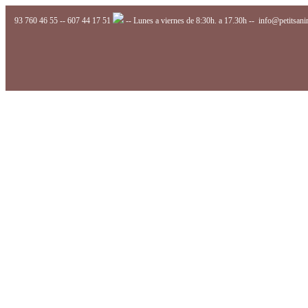
93 760 46 55
--
607 44 17 51
-- Lunes a viernes de 8:30h. a 17.30h --
info@petitsan