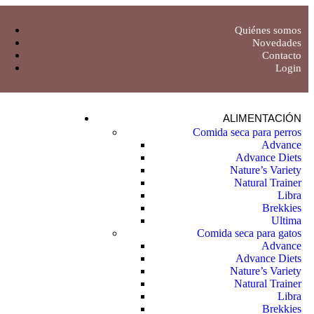
Quiénes somos
Novedades
Contacto
Login
ALIMENTACIÓN
Comida seca para perros
Advance
Advance Diets
Nature’s Variety
Natural Trainer
Libra
Brekkies
Ultima
Comida seca para gatos
Advance
Advance Diets
Nature’s Variety
Natural Trainer
Libra
Brekkies