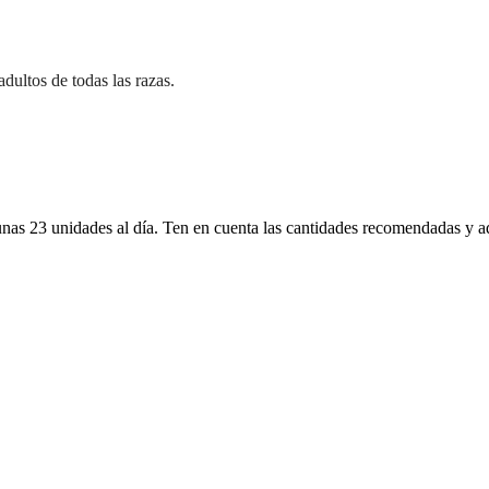
dultos de todas las razas.
unas 23 unidades al día. Ten en cuenta las cantidades recomendadas y a
K PARTY MIX DELICIAS
FELIX SNACK PARTY MI
 (8ud./caja)
GRILL 60g (8ud./caja)
Ver producto