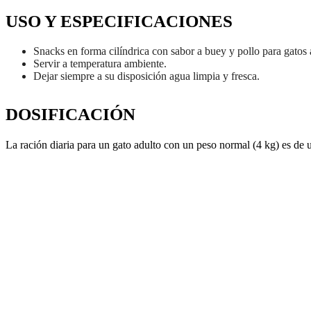
USO Y ESPECIFICACIONES
Snacks en forma cilíndrica con sabor a buey y pollo para gatos a
Servir a temperatura ambiente.
Dejar siempre a su disposición agua limpia y fresca.
DOSIFICACIÓN
La ración diaria para un gato adulto con un peso normal (4 kg) es de 
FELIX SNACK PARTY MIX CHEEZY
FELIX SNAC
(QUESO) 60g (8ud./caja)
DE LECHE 60g
Ver producto
Ver producto