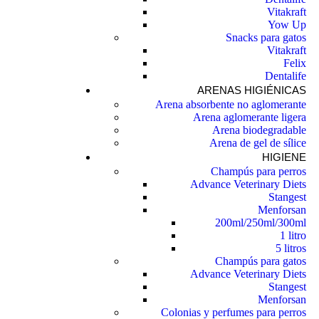
Vitakraft
Yow Up
Snacks para gatos
Vitakraft
Felix
Dentalife
ARENAS HIGIÉNICAS
Arena absorbente no aglomerante
Arena aglomerante ligera
Arena biodegradable
Arena de gel de sílice
HIGIENE
Champús para perros
Advance Veterinary Diets
Stangest
Menforsan
200ml/250ml/300ml
1 litro
5 litros
Champús para gatos
Advance Veterinary Diets
Stangest
Menforsan
Colonias y perfumes para perros