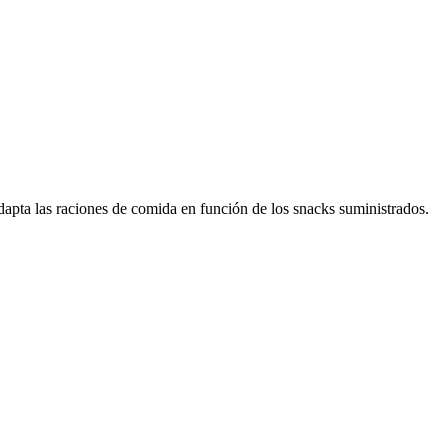
dapta las raciones de comida en función de los snacks suministrados.
X MIXED
FELIX SNACK PARTY MIX OCEÀ 60g
(8ud./caja)
Ver producto