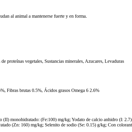
udan al animal a mantenerse fuerte y en forma.
s de proteínas vegetales, Sustancias minerales, Azucares, Levaduras
8.5%, Fibras brutas 0.5%, Ácidos grasos Omega 6 2.6%
o (II) monohidratado: (Fe:100) mg/kg; Yodato de calcio anhidro (I: 2.7
ado (Zn: 160) mg/kg; Selenito de sodio (Se: 0.15) g/kg; Con colorant