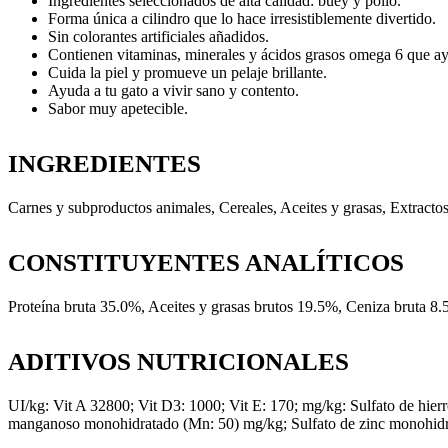
Ingredientes seleccionados de alta calidad: buey y pollo.
Forma única a cilindro que lo hace irresistiblemente divertido.
Sin colorantes artificiales añadidos.
Contienen vitaminas, minerales y ácidos grasos omega 6 que ay
Cuida la piel y promueve un pelaje brillante.
Ayuda a tu gato a vivir sano y contento.
Sabor muy apetecible.
INGREDIENTES
Carnes y subproductos animales, Cereales, Aceites y grasas, Extracto
CONSTITUYENTES ANALÍTICOS
Proteína bruta 35.0%, Aceites y grasas brutos 19.5%, Ceniza bruta 
ADITIVOS NUTRICIONALES
UI/kg: Vit A 32800; Vit D3: 1000; Vit E: 170; mg/kg: Sulfato de hierr
manganoso monohidratado (Mn: 50) mg/kg; Sulfato de zinc monohidrat