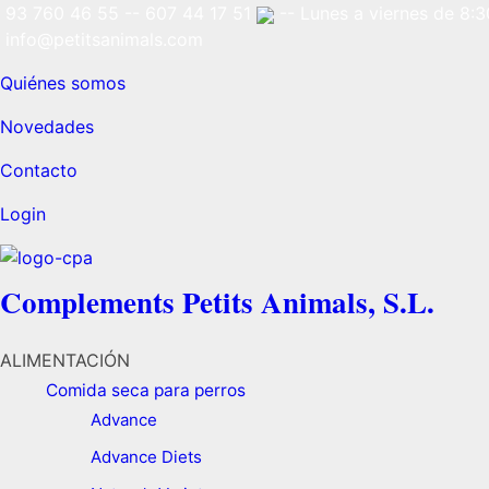
93 760 46 55
--
607 44 17 51
-- Lunes a viernes de 8:30
info@petitsanimals.com
Quiénes somos
Novedades
Contacto
Login
Complements Petits Animals, S.L.
ALIMENTACIÓN
Comida seca para perros
Advance
Advance Diets