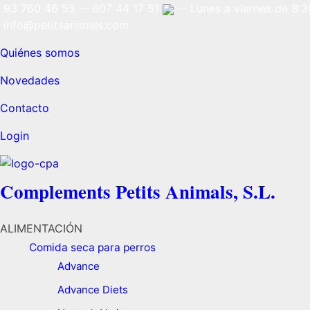
93 760 46 55
--
607 44 17 51
-- Lunes a viernes de 8:30
info@petitsanimals.com
Quiénes somos
Novedades
Contacto
Login
Complements Petits Animals, S.L.
ALIMENTACIÓN
Comida seca para perros
Advance
Advance Diets