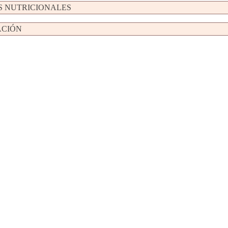
S NUTRICIONALES
ACIÓN
AT ADULT POLLO 10+2Kg
ADVANCE C
gratuitos
ADVANCE CAT ADULT STERILIZED
PAVO 400g – PVO3.95€
Leer más
Ver producto