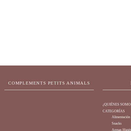
ADVANCE CA
(+10
COMPLEMENTS PETITS ANIMALS
¿QUIÉNES SOMO
CATEGORÍAS
Alimentación
Snacks
Arenas Higié