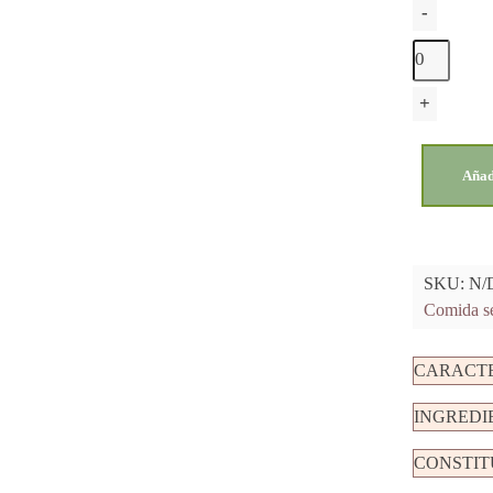
-
+
Añad
SKU:
N/
Comida se
CARACTE
INGREDI
CONSTIT