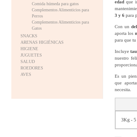
edad
que i
Comida húmeda para gatos
mantenimien
Complementos Alimenticios para
3 y 6
para p
Perros
Complementos Alimenticios para
Con un
de
Gatos
aporta los
n
SNACKS
para que tu
ARENAS HIGIÉNICAS
HIGIENE
Incluye
tau
JUGUETES
nuestro fe
SALUD
proporcion
ROEDORES
AVES
Es un pien
que aporta
necesita.