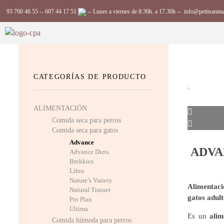
93 760 46 55
--
607 44 17 51
-- Lunes a viernes de 8:30h. a 17.30h --
info@petitsanim
Complements Petits Animals, S.L.
CATEGORÍAS DE PRODUCTO
ALIMENTACIÓN
Comida seca para perros
Comida seca para gatos
Advance
ADVA
Advance Diets
Brekkies
Libra
Nature’s Variety
Alimentaci
Natural Trainer
gatos adult
Pro Plan
Ultima
Es un
alim
Comida húmeda para perros