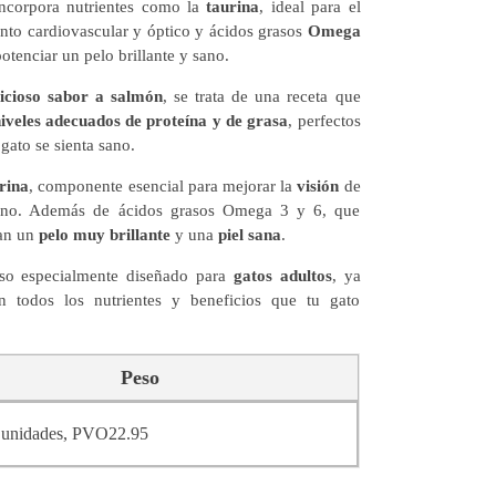
ncorpora nutrientes como la
taurina
, ideal para el
to cardiovascular y óptico y ácidos grasos
Omega
otenciar un pelo brillante y sano.
licioso sabor a salmón
, se trata de una receta que
iveles adecuados de proteína y de grasa
, perfectos
 gato se sienta sano.
rina
, componente esencial para mejorar la
visión
de
lino. Además de ácidos grasos Omega 3 y 6, que
an un
pelo muy brillante
y una
piel sana
.
so especialmente diseñado para
gatos adultos
, ya
n todos los nutrientes y beneficios que tu gato
Peso