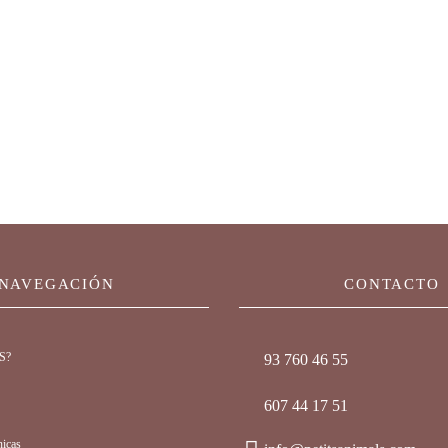
T STERILIZED VITALITY
 años) POLLO 1.5Kg
Ver producto
NAVEGACIÓN
CONTACTO
S?
93 760 46 55
607 44 17 51
nicas