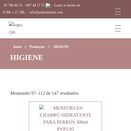
93 760 46 55
--
607 44 17 51
-- Lunes a viernes de
8:30h. a 17.30h --
info@petitsanimals.com
Complements Petits Animals, S.L.
Inicio
Productos
HIGIENE
HIGIENE
Mostrando 97–112 de 147 resultados