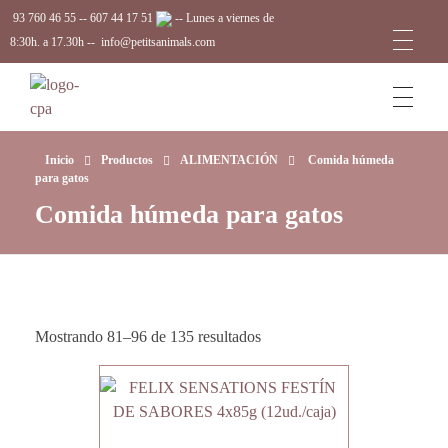
93 760 46 55
--
607 44 17 51
-- Lunes a viernes de
8:30h. a 17.30h --
info@petitsanimals.com
Complements Petits Animals, S.L.
Inicio
Productos
ALIMENTACIÓN
Comida húmeda
para gatos
Comida húmeda para gatos
Mostrando 81–96 de 135 resultados